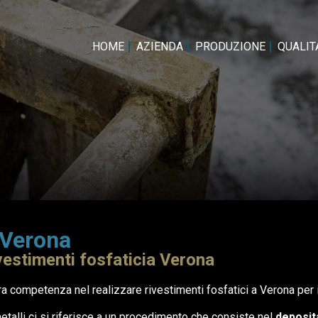
HOME
AZIENDA
PRODUZIONE
QUALITA
 Verona
ivestimenti fosfaticia Verona
 competenza nel realizzare rivestimenti fosfatici a Verona per i 
etalli ci si riferisce a un procedimento che consiste nel
deposita