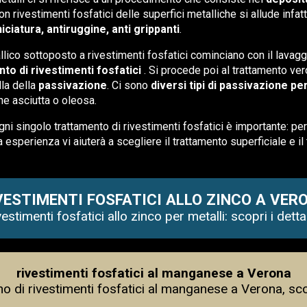
n rivestimenti fosfatici delle superfici metalliche si allude infat
iciatura, antiruggine, anti grippanti
.
llico sottoposto a rivestimenti fosfatici cominciano con il lavagg
nto di rivestimenti fosfatici
. Si procede poi al trattamento ver
lla della
passivazione
. Ci sono
diversi tipi di passivazione pe
ne asciutta o oleosa.
ni singolo trattamento di rivestimenti fosfatici è importante: pe
a esperienza vi aiuterà a scegliere il trattamento superficiale e il
VESTIMENTI FOSFATICI ALLO ZINCO A VER
vestimenti fosfatici allo zinco per metalli: scopri i detta
rivestimenti fosfatici al manganese a Verona
o di rivestimenti fosfatici al manganese a Verona, scop