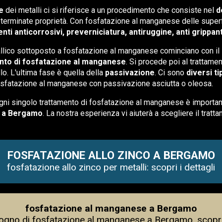
e
dei metalli ci si riferisce a un procedimento che consiste nel
d
eterminate proprietà. Con fosfatazione al manganese delle superfic
nti anticorrosivi, preverniciatura, antiruggine, anti grippant
allico sottoposto a fosfatazione al manganese cominciano con il 
ento di fosfatazione al manganese
. Si procede poi al trattame
lo. L'ultima fase è quella della
passivazione
. Ci sono
diversi t
 fosfatazione al manganese con passivazione asciutta o oleosa.
gni singolo trattamento di fosfatazione al manganese è important
e a Bergamo
. La nostra esperienza vi aiuterà a scegliere il tratt
FOSFATAZIONE ALLO ZINCO A BERGAMO
fosfatazione allo zinco per metalli: scopri i dettagli
fosfatazione al manganese a Bergamo
sogno di fosfatazione al manganese a Bergamo, scopri i