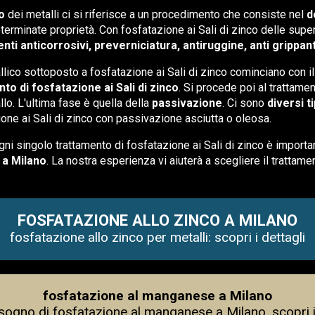
o
dei metalli ci si riferisce a un procedimento che consiste nel
d
terminate proprietà. Con fosfatazione ai Sali di zinco delle superf
nti anticorrosivi, preverniciatura, antiruggine, anti grippant
llico sottoposto a fosfatazione ai Sali di zinco cominciano con il
to di fosfatazione ai Sali di zinco
. Si procede poi al trattame
allo. L'ultima fase è quella della
passivazione
. Ci sono
diversi t
zione ai Sali di zinco con passivazione asciutta o oleosa.
ni singolo trattamento di fosfatazione ai Sali di zinco è importan
 a Milano
. La nostra esperienza vi aiuterà a scegliere il trattame
FOSFATAZIONE ALLO ZINCO A MILANO
fosfatazione allo zinco per metalli: scopri i dettagli
fosfatazione al manganese a Milano
isogno di fosfatazione al manganese a Milano, scopri i 